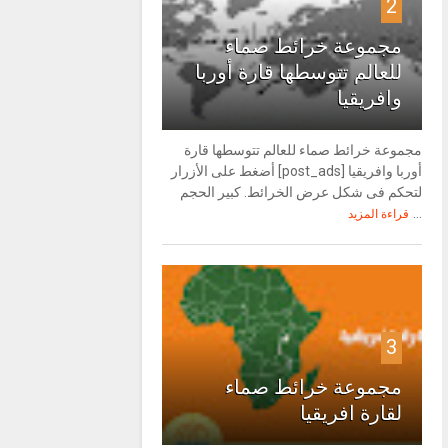
2
مجموعة خرائط صماء
للعالم تتوسطها قارة أوربا
وافريقيا
مجموعة خرائط صماء للعالم تتوسطها قارة
أوربا وافريقيا [post_ads] أضغط على الأزرار
لتحكم فى شكل عرض الخرائط. كبير الحجم
...
قراءة المزيد
3
مجموعة خرائط صماء
لقارة افريقيا