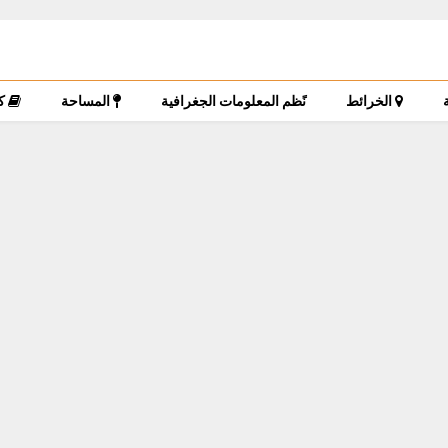
الخرائط
نًظم المعلومات الجغرافية
المساحة
ك