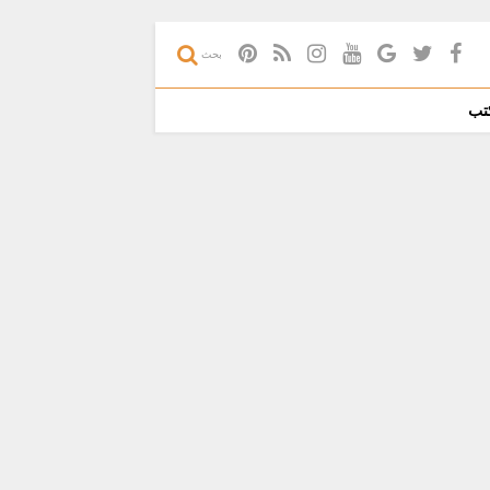
بحث
تب