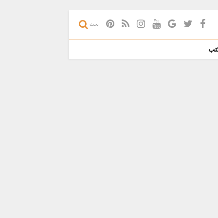
بحث
تب