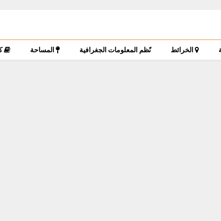
الخرائط
نًظم المعلومات الجغرافية
المساحة
ك