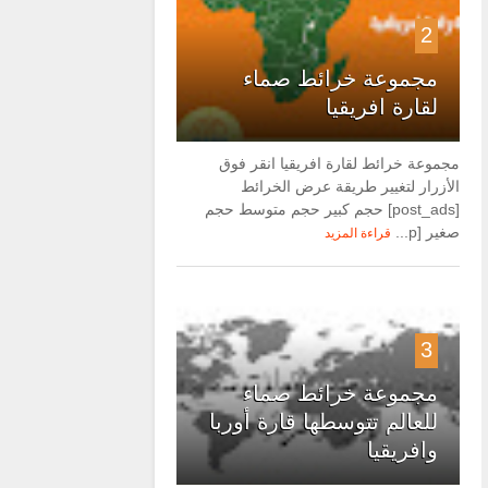
2
مجموعة خرائط صماء
لقارة افريقيا
مجموعة خرائط لقارة افريقيا انقر فوق
الأزرار لتغيير طريقة عرض الخرائط
[post_ads] حجم كبير حجم متوسط حجم
صغير [p...
قراءة المزيد
3
مجموعة خرائط صماء
للعالم تتوسطها قارة أوربا
وافريقيا