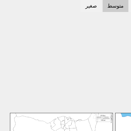
متوسط
صغير