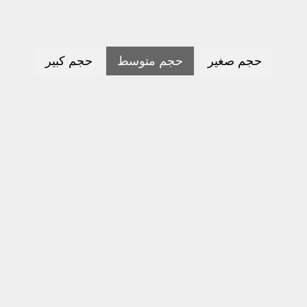
حجم صغير
حجم متوسط
حجم كبير