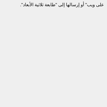
على ويب" أو إرسالها إلى "طابعة ثلاثية اﻷبعاد".