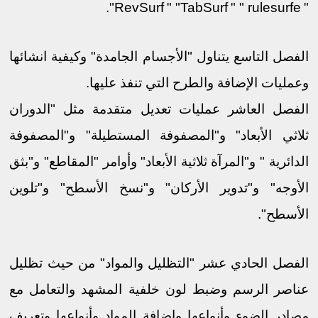
".
RevSurf
" "
TabSurf
" "
rulesurfe
"
الفصل التاسع يتناول "اﻷجسام الجامدة" وكيفية انشائها
وعمليات اﻹضافة والطرح التي تنفذ عليها.
الفصل العاشر عمليات تعديل متقدمة مثل "الدوران
ثلاثي اﻷبعاد" و"المصفوفة المستطيلة" و"المصفوفة
الدائرية " و"المرآة ثلاثية اﻷبعاد" وأوامر "المقاطع" و"بثق
اﻷوجه" و"تدوير اﻷركان" و"نسخ اﻷسطح" و"تلوين
اﻷسطح".
الفصل الحادي عشر "التظليل والمواد" من حيث تظليل
عناصر الرسم وضبط لون خلفية المشهد والتعامل مع
مصادر الضوء وأنواعها وإضافة المواد وأنواعها وتعريف